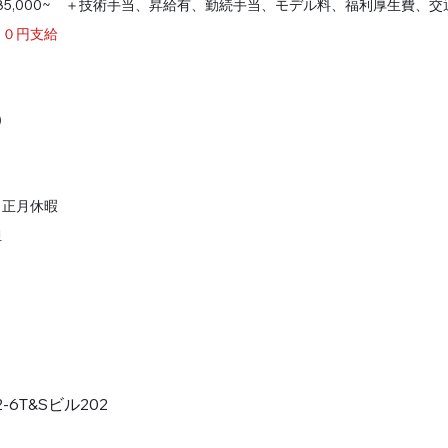
85,000~　＋技術手当、昇給有、勤続手当、モデル料、福利厚生費、交
００円支給
     
、正月休暇
担
6T&Sビル202