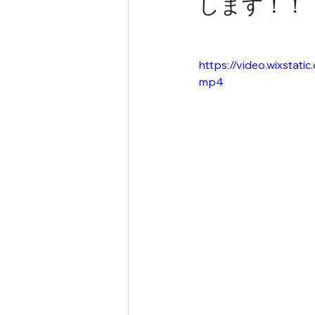
します！！
https://video.wixsta
mp4