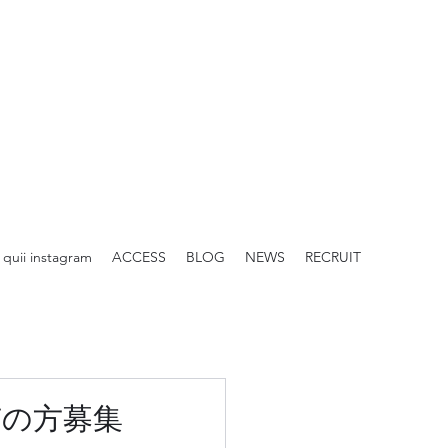
quii instagram
ACCESS
BLOG
NEWS
RECRUIT
有の方募集