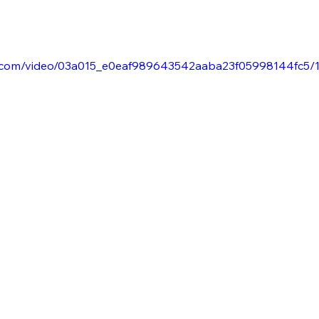
tic.com/video/03a015_e0eaf989643542aaba23f05998144fc5/1