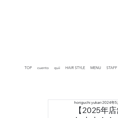
TOP
cuento
quii
HAIR STYLE
MENU
STAFF
horiguchi yukari
2024年5
【2025