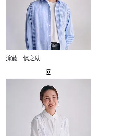
濵藤 慎之助