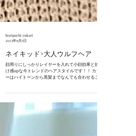
horiguchi yukari
2023年9月1日
ネイキッド×大人ウルフヘア
顔周りにしっかりレイヤーを入れて小顔効果と抜
け感upな今トレンドのヘアスタイルです！！ カラ
ーはハイトーンから黒髪までなんでも合わせるこ
とができます。 少し落ち着いた雰囲気や、モード
なイメージに持っていきたいときはトーンダウン
のヘアカラー、ネイビーカラー、オリーブグレー
ジュ...